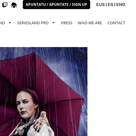
APUNTATU / APUNTATE / SIGN UP
EUS
I
ES
I
ENG
AND
SERIESLAND PRO
PRESS
WHO WE ARE
CONTACT