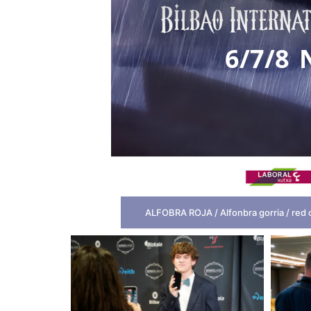
6/7/8
ALFOBRA ROJA / Alfonbra gorria / red 